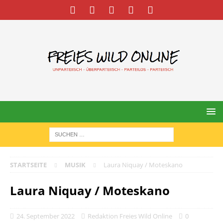
STARTSEITE
MUSIK
Laura Niquay / Moteskano
Laura Niquay / Moteskano
24. September 2022
Redaktion Freies Wild Online
0