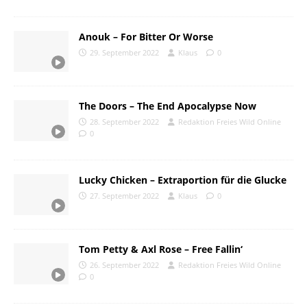
Anouk – For Bitter Or Worse
29. September 2022
Klaus
0
The Doors – The End Apocalypse Now
28. September 2022
Redaktion Freies Wild Online
0
Lucky Chicken – Extraportion für die Glucke
27. September 2022
Klaus
0
Tom Petty & Axl Rose – Free Fallin‘
26. September 2022
Redaktion Freies Wild Online
0