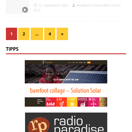
22. September 2022
Redaktion Freies Wild Online
0
1
2
…
4
»
TIPPS