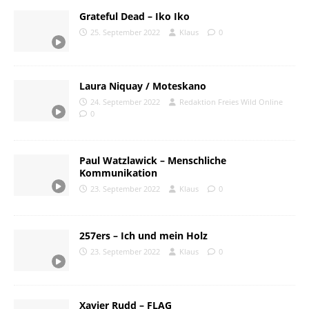
Grateful Dead – Iko Iko
25. September 2022
Klaus
0
Laura Niquay / Moteskano
24. September 2022
Redaktion Freies Wild Online
0
Paul Watzlawick – Menschliche
Kommunikation
23. September 2022
Klaus
0
257ers – Ich und mein Holz
23. September 2022
Klaus
0
Xavier Rudd – FLAG