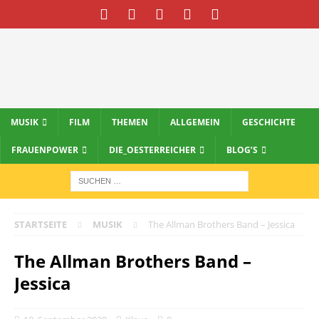
MUSIK
FILM
THEMEN
ALLGEMEIN
GESCHICHTE
FRAUENPOWER
DIE_OESTERREICHER
BLOG’S
STARTSEITE
MUSIK
The Allman Brothers Band – Jessica
The Allman Brothers Band –
Jessica