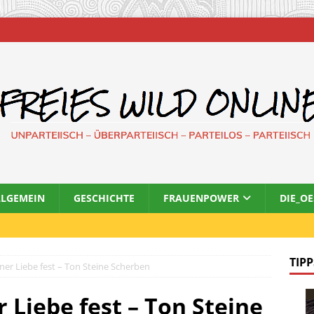
LLGEMEIN
GESCHICHTE
FRAUENPOWER
DIE_O
TIPP
iner Liebe fest – Ton Steine Scherben
r Liebe fest – Ton Steine