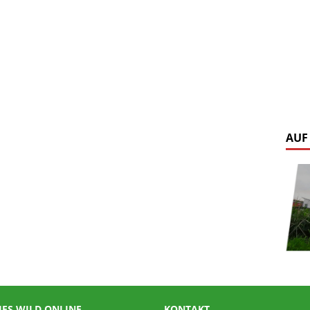
AUF
IES WILD ONLINE
KONTAKT