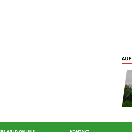
AUF
IES WILD ONLINE
KONTAKT