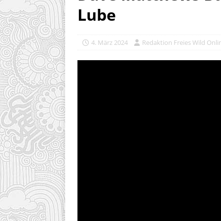
Lube
4. März 2024
Redaktion Freies Wild Onli