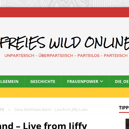
LLGEMEIN
GESCHICHTE
FRAUENPOWER
DIE_O
TIPP
TE
Dave Matthews Band – Live from Jiffy Lube
d – Live from Jiffy