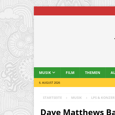
MUSIK
FILM
THEMEN
A
6. AUGUST 2026
STARTSEITE
MUSIK
LPS & KONZER
Dave Matthews Ban