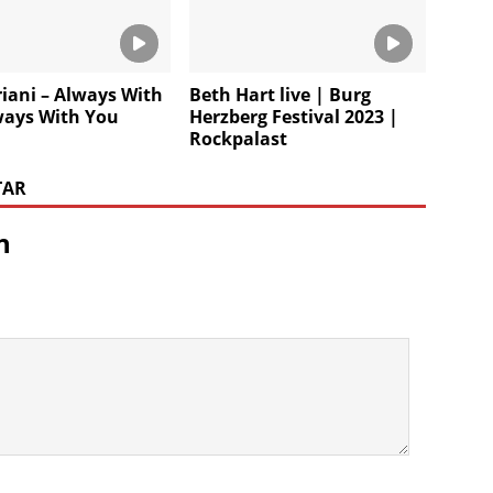
riani – Always With
Beth Hart live | Burg
ways With You
Herzberg Festival 2023 |
Rockpalast
TAR
n