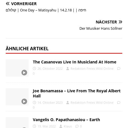
VORHERIGER
קולולם | One Day – Matisyahu | חיפה | | 14.2.18
NÄCHSTER
Der Musiker Hans Söllner
ÄHNLICHE ARTIKEL
The Casanovas Live In Musicland At Home
26. Oktober 2022
Redaktion Freies Wild Online
0
Joe Bonamassa – Live From The Royal Albert
Hall
14. Oktober 2023
Redaktion Freies Wild Online
0
Vangelis O. Papathanasiou – Earth
19. Mai 2022
Klaus
0