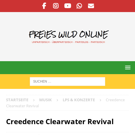
STARTSEITE
MUSIK
LPS & KONZERTE
Creedence
Clearwater Revival
Creedence Clearwater Revival