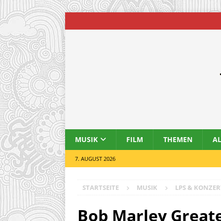
MUSIK
FILM
THEMEN
A
7. AUGUST 2026
STARTSEITE
MUSIK
LPS & KONZER
Bob Marley Greate