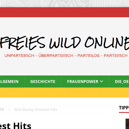
LLGEMEIN
GESCHICHTE
FRAUENPOWER
DIE_O
TIPP
TE
Bob Marley Greatest Hits
st Hits