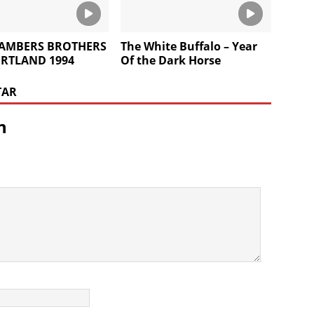
HAMBERS BROTHERS
The White Buffalo – Year
ORTLAND 1994
Of the Dark Horse
TAR
n