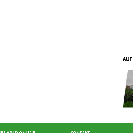
AUF
IES WILD ONLINE
KONTAKT