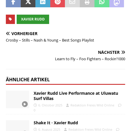
XAVIER RUDD
VORHERIGER
Crosby – Stills – Nash & Young – Best Songs Playlist
NÄCHSTER
Learn to Fly – Foo Fighters – Rockin’1000
ÄHNLICHE ARTIKEL
Xavier Rudd Live Performance at Uluwatu
Surf Villas
6. Oktober 2025
Redaktion Freies Wild Online
0
Shake It · Xavier Rudd
6. August 2025
Redaktion Freies Wild Online