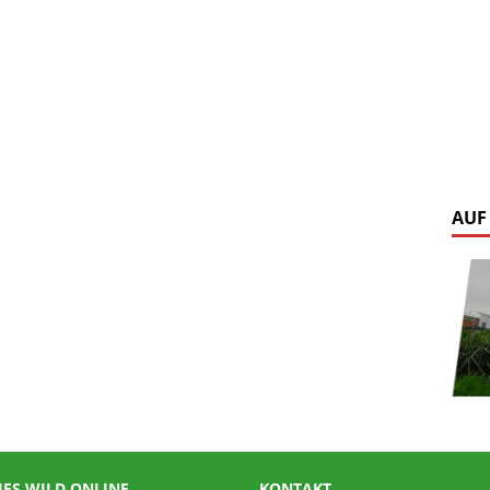
AUF
IES WILD ONLINE
KONTAKT