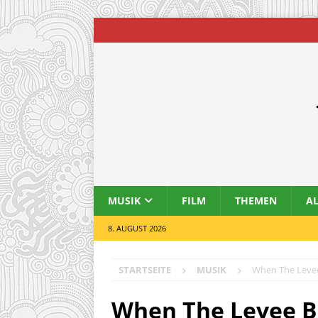
MUSIK
FILM
THEMEN
A
8. AUGUST 2026
STARTSEITE
MUSIK
When The Levee 
When The Levee Br