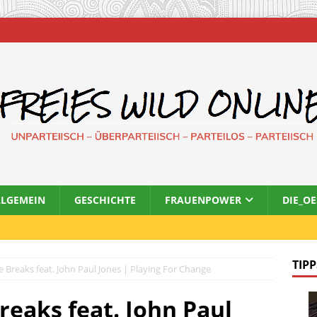
LLGEMEIN
GESCHICHTE
FRAUENPOWER
DIE_O
TIPP
Breaks feat. John Paul Jones | Playing For Change
eaks feat. John Paul