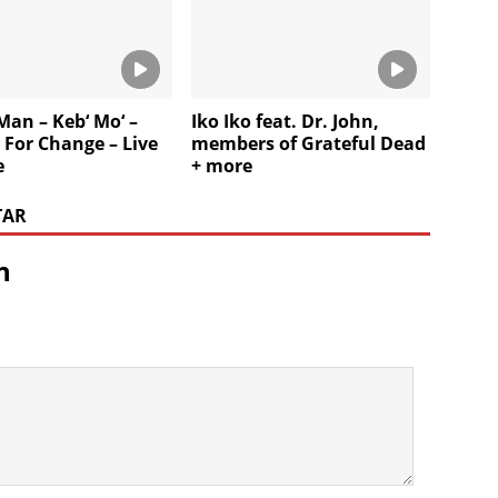
Man – Keb‘ Mo‘ –
Iko Iko feat. Dr. John,
 For Change – Live
members of Grateful Dead
e
+ more
TAR
n