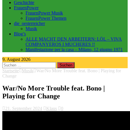
Geschichte
FrauenPower
FrauenPower Musik
FrauenPower Themen
die_oesterreicher
Musik
Blog’s
ALLE MACHT DEN ARBEITERN: LÖL – VIVA
COMPANYEROS I MUCHERES !!
Manifestazione per la casa – Milano, 12 giugno 1971
9. August 2026
Suchen
nach:
Startseite
Musik
War/No More Trouble feat. Bono | Playing for
Change
War/No More Trouble feat. Bono |
Playing for Change
21. September 2024
Klaus
0