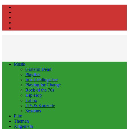
Facebook
Instagram
Youtube
WhatsApp
E-
Mail
Musik
Grateful Dead
Playlists
Iros Lieblingsliste
Playing for Change
Rock of the 70s
Hip-Hop
Latino
LPs & Konzerte
Sessions
Film
Themen
Allgemein