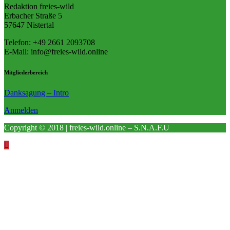
Redaktion freies-wild
Erbacher Straße 5
57647 Nistertal
Telefon: +49 ‭2661 2093708
E-Mail: info@freies-wild.online
Mitgliederbereich
Danksagung – Intro
Anmelden
Copyright © 2018 | freies-wild.online – S.N.A.F.U