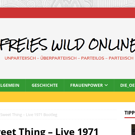
LLGEMEIN
GESCHICHTE
FRAUENPOWER
DIE_O
TIPP
Sweet Thing – Live 1971 Bootleg
eet Thing – Live 1971