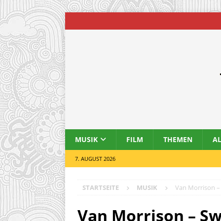
MUSIK
FILM
THEMEN
A
7. AUGUST 2026
STARTSEITE
MUSIK
Van Morrison – 
Van Morrison – Sw