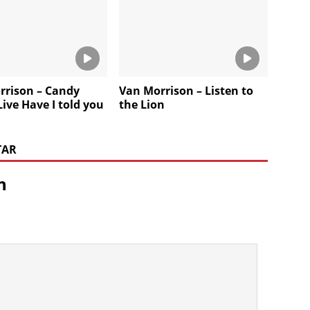
rrison – Candy
Van Morrison – Listen to
Live Have I told you
the Lion
TAR
n