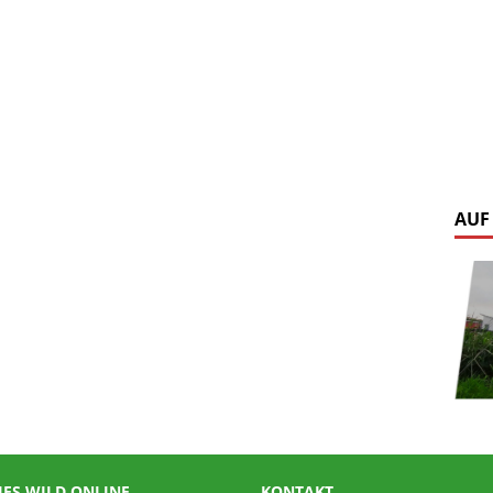
AUF
IES WILD ONLINE
KONTAKT