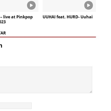
– live at Pinkpop
UUHAI feat. HURD- Uuhai
023
TAR
n