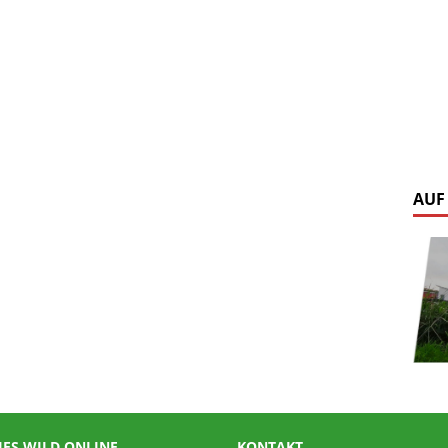
AUF
IES WILD ONLINE
KONTAKT