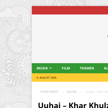
MUSIK
FILM
THEMEN
A
6. AUGUST 2026
STARTSEITE
MUSIK
Uuhai – Khar K
Uuhai – Khar Khul