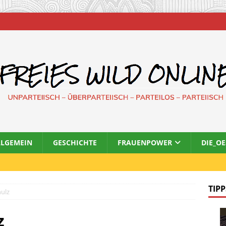
LLGEMEIN
GESCHICHTE
FRAUENPOWER
DIE_O
TIPP
hulz
z