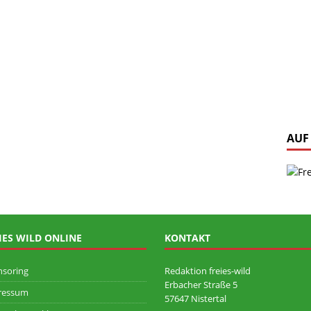
AUF
IES WILD ONLINE
KONTAKT
nsoring
Redaktion freies-wild
Erbacher Straße 5
ressum
57647 Nistertal