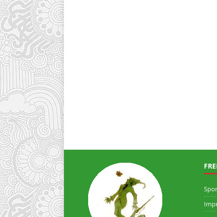
FRE
Spo
Imp