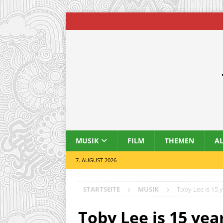
MUSIK
FILM
THEMEN
A
7. AUGUST 2026
STARTSEITE
MUSIK
Toby Lee is 15
Toby Lee is 15 yea