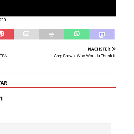
020
NÄCHSTER
KTBA
Greg Brown -Who Woulda Thunk It
TAR
n