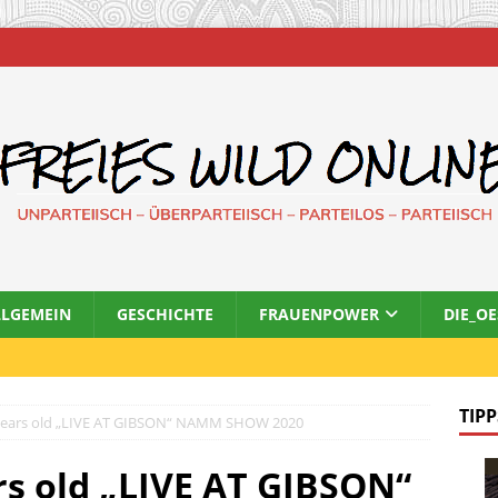
LLGEMEIN
GESCHICHTE
FRAUENPOWER
DIE_O
TIPP
 years old „LIVE AT GIBSON“ NAMM SHOW 2020
rs old „LIVE AT GIBSON“