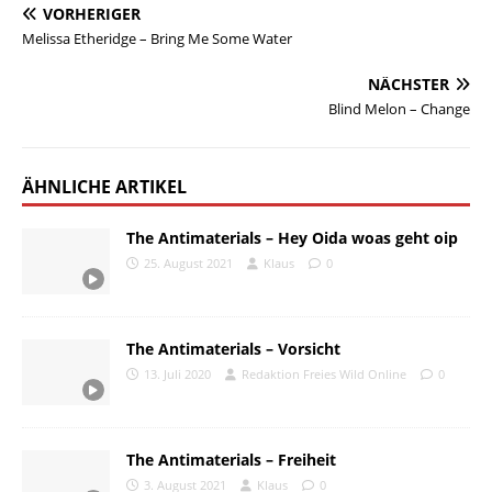
VORHERIGER
Melissa Etheridge – Bring Me Some Water
NÄCHSTER
Blind Melon – Change
ÄHNLICHE ARTIKEL
The Antimaterials – Hey Oida woas geht oip
25. August 2021
Klaus
0
The Antimaterials – Vorsicht
13. Juli 2020
Redaktion Freies Wild Online
0
The Antimaterials – Freiheit
3. August 2021
Klaus
0