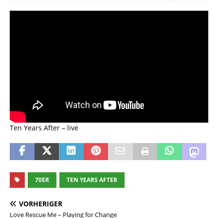
Ten Years After – live
70ER
TEN YEARS AFTER
VORHERIGER
Love Rescue Me – Playing for Change