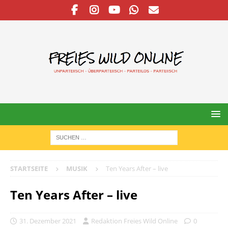
STARTSEITE
MUSIK
Ten Years After – live
Ten Years After – live
31. Dezember 2021
Redaktion Freies Wild Online
0