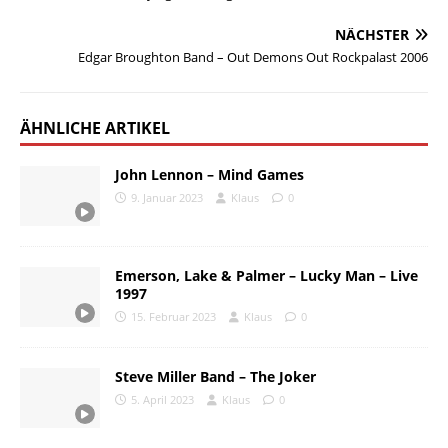
NÄCHSTER
Edgar Broughton Band – Out Demons Out Rockpalast 2006
ÄHNLICHE ARTIKEL
John Lennon – Mind Games
9. Januar 2023
Klaus
0
Emerson, Lake & Palmer – Lucky Man – Live
1997
15. Februar 2023
Klaus
0
Steve Miller Band – The Joker
5. April 2023
Klaus
0