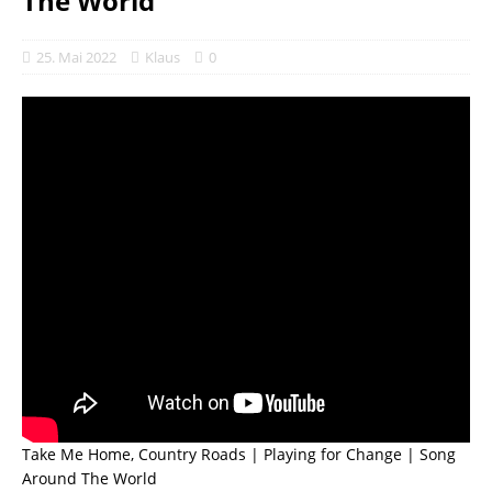
The World
25. Mai 2022
Klaus
0
Take Me Home, Country Roads | Playing for Change | Song
Around The World