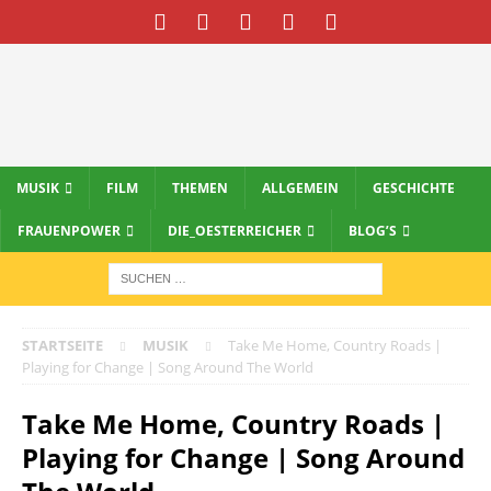
MUSIK
FILM
THEMEN
ALLGEMEIN
GESCHICHTE
FRAUENPOWER
DIE_OESTERREICHER
BLOG’S
STARTSEITE
MUSIK
Take Me Home, Country Roads |
Playing for Change | Song Around The World
Take Me Home, Country Roads |
Playing for Change | Song Around