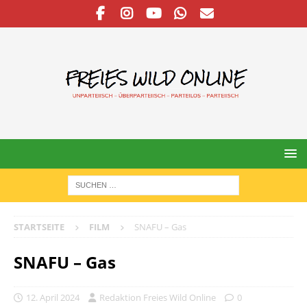
STARTSEITE
FILM
SNAFU – Gas
SNAFU – Gas
12. April 2024
Redaktion Freies Wild Online
0