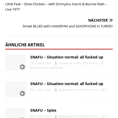
Little Feat – Dixie Chicken – with Emmylou Harris & Bonnie Raitt –
Live 1977
NÄCHSTER
Street BLUES with HANDPAN and SAXOPHONE in TURKEY
ÄHNLICHE ARTIKEL
SNAFU – Situation normal: all fucked up
3. April 2024
Redaktion Freies Wild Online
Kommentare deaktiviert
SNAFU – Situation normal: all fucked up
4. April 2024
Redaktion Freies Wild Online
0
SNAFU – Spies
8. April 2024
Redaktion Freies Wild Online
0