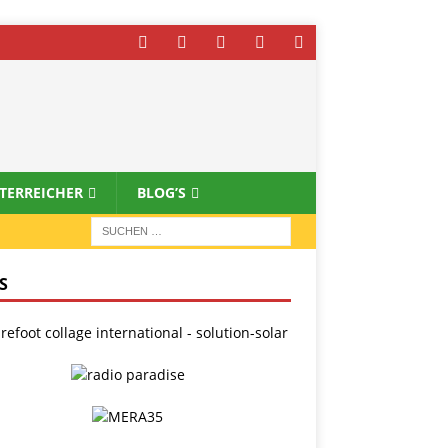
STERREICHER
BLOG’S
S