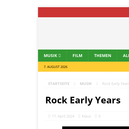
MUSIK
FILM
THEMEN
AL
7. AUGUST 2026
STARTSEITE
MUSIK
Rock Early Year
Rock Early Years
17. April 2024
Klaus
0