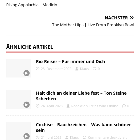
Rising Appalachia – Medicin
NÄCHSTER
The Mother Hips | Live From Brooklyn Bowl
ÄHNLICHE ARTIKEL
Rio Reiser – Für immer und Dich
23. Dezember 2022
Klaus
0
Halt dich an deiner Liebe fest – Ton Steine
Scherben
24. April 2023
Redaktion Freies Wild Online
0
Cochise – Rauchzeichen – Was kann schöner
sein
21. Juni 2025
Klaus
Kommentare deaktiviert