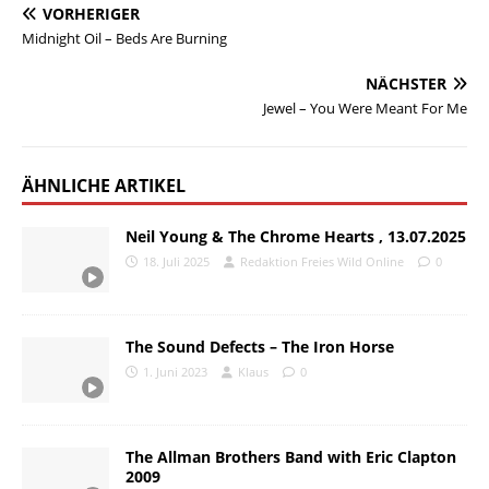
VORHERIGER
Midnight Oil – Beds Are Burning
NÄCHSTER
Jewel – You Were Meant For Me
ÄHNLICHE ARTIKEL
Neil Young & The Chrome Hearts , 13.07.2025
18. Juli 2025
Redaktion Freies Wild Online
0
The Sound Defects – The Iron Horse
1. Juni 2023
Klaus
0
The Allman Brothers Band with Eric Clapton
2009