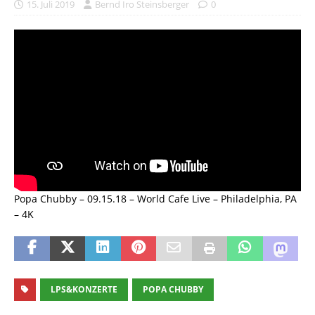
15. Juli 2019
Bernd Iro Steinsberger
0
Popa Chubby – 09.15.18 – World Cafe Live – Philadelphia, PA
– 4K
LPS&KONZERTE
POPA CHUBBY