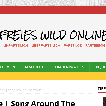
LLGEMEIN
GESCHICHTE
FRAUENPOWER
DIE_O
TIPP
ange | Song Around The World
e | Song Around The