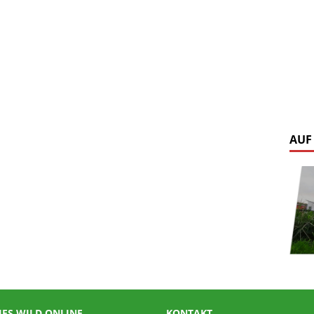
AUF
IES WILD ONLINE
KONTAKT