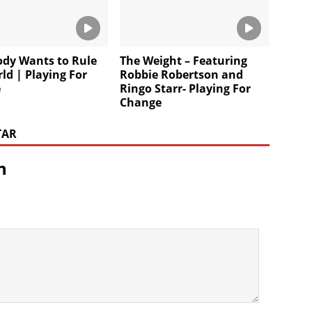
ody Wants to Rule
The Weight – Featuring
ld | Playing For
Robbie Robertson and
e
Ringo Starr- Playing For
Change
TAR
n