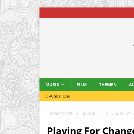
MUSIK
FILM
THEMEN
A
8. AUGUST 2026
STARTSEITE
MUSIK
Playing For Ch
Playing For Chang