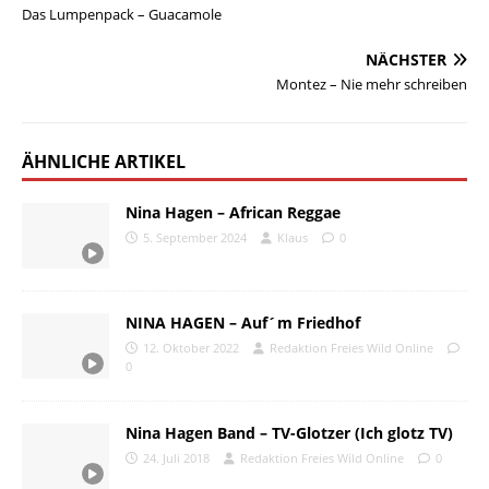
Das Lumpenpack – Guacamole
NÄCHSTER
Montez – Nie mehr schreiben
ÄHNLICHE ARTIKEL
Nina Hagen – African Reggae
5. September 2024
Klaus
0
NINA HAGEN – Auf´m Friedhof
12. Oktober 2022
Redaktion Freies Wild Online
0
Nina Hagen Band – TV-Glotzer (Ich glotz TV)
24. Juli 2018
Redaktion Freies Wild Online
0