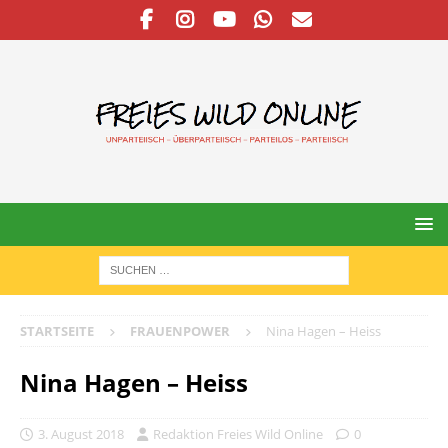
STARTSEITE
FRAUENPOWER
Nina Hagen – Heiss
Nina Hagen – Heiss
3. August 2018
Redaktion Freies Wild Online
0