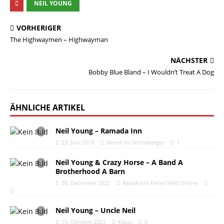
NEIL YOUNG
VORHERIGER
The Highwaymen – Highwayman
NÄCHSTER
Bobby Blue Bland – I Wouldn’t Treat A Dog
ÄHNLICHE ARTIKEL
Neil Young – Ramada Inn
23. Juni 2019
Bernd Iro Steinsberger
1
Neil Young & Crazy Horse – A Band A
Brotherhood A Barn
30. Dezember 2022
Redaktion Freies Wild Online
0
Neil Young – Uncle Neil
15. Oktober 2023
Klaus
0