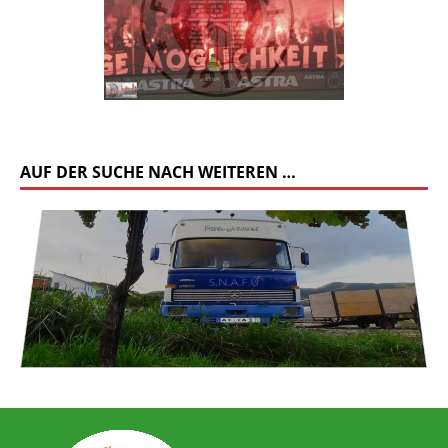
AUF DER SUCHE NACH WEITEREN …