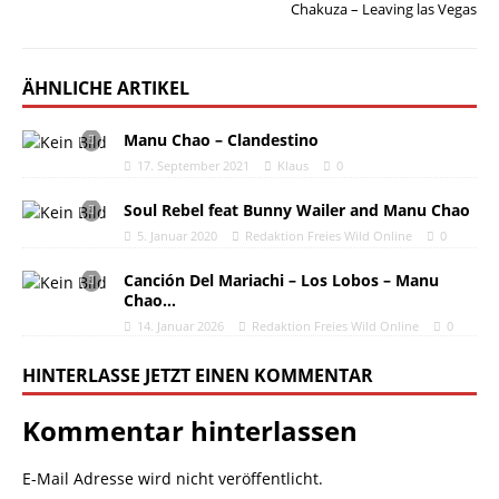
Chakuza – Leaving las Vegas
ÄHNLICHE ARTIKEL
Manu Chao – Clandestino
17. September 2021
Klaus
0
Soul Rebel feat Bunny Wailer and Manu Chao
5. Januar 2020
Redaktion Freies Wild Online
0
Canción Del Mariachi – Los Lobos – Manu
Chao…
14. Januar 2026
Redaktion Freies Wild Online
0
HINTERLASSE JETZT EINEN KOMMENTAR
Kommentar hinterlassen
E-Mail Adresse wird nicht veröffentlicht.