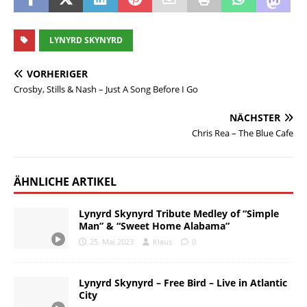
LYNYRD SKYNYRD
VORHERIGER
Crosby, Stills & Nash – Just A Song Before I Go
NÄCHSTER
Chris Rea – The Blue Cafe
ÄHNLICHE ARTIKEL
Lynyrd Skynyrd Tribute Medley of “Simple
Man” & “Sweet Home Alabama”
25. Mai 2023
Klaus
0
Lynyrd Skynyrd – Free Bird – Live in Atlantic
City