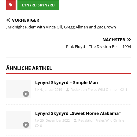
LYNYRD SKYNYRD
VORHERIGER
„Midnight Rider“ with Vince Gill, Gregg Allman and Zac Brown
NÄCHSTER
Pink Floyd – The Division Bell – 1994
ÄHNLICHE ARTIKEL
Lynyrd Skynyrd – Simple Man
4. Januar 2019
Redaktion Freies Wild Online
1
Lynyrd Skynyrd „Sweet Home Alabama“
20. Dezember 2022
Redaktion Freies Wild Online
0