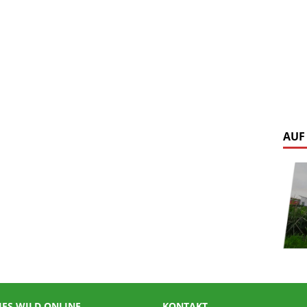
AUF
IES WILD ONLINE
KONTAKT