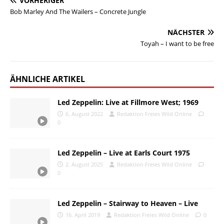
VORHERIGER
Bob Marley And The Wailers – Concrete Jungle
NÄCHSTER
Toyah – I want to be free
ÄHNLICHE ARTIKEL
Led Zeppelin: Live at Fillmore West; 1969
6. August 2022
Redaktion Freies Wild Online
0
Led Zeppelin – Live at Earls Court 1975
2. August 2025
Redaktion Freies Wild Online
0
Led Zeppelin – Stairway to Heaven – Live
16. April 2019
Redaktion Freies Wild Online
0