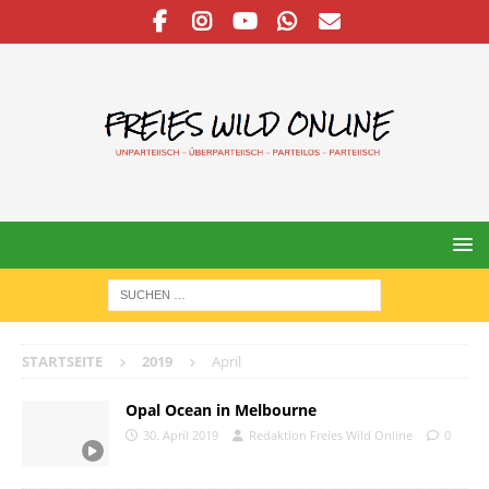
STARTSEITE
2019
April
Opal Ocean in Melbourne
30. April 2019
Redaktion Freies Wild Online
0