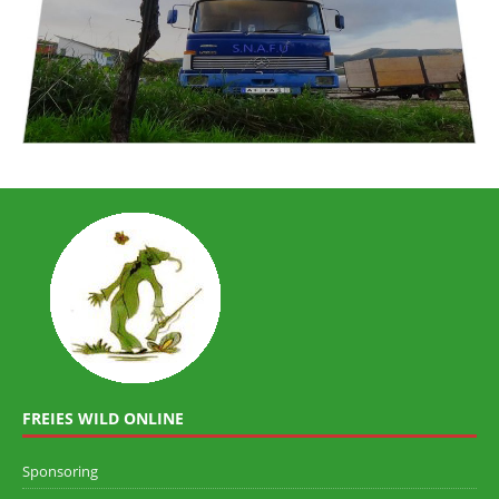
FREIES WILD ONLINE
Sponsoring