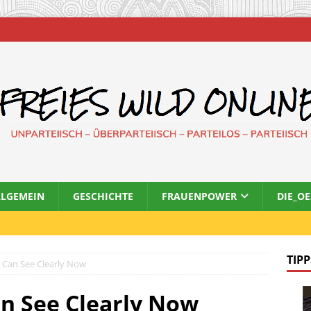
LLGEMEIN
GESCHICHTE
FRAUENPOWER
DIE_O
TIPP
 Can See Clearly Now
an See Clearly Now