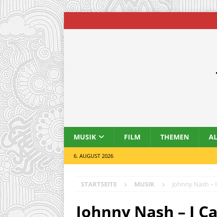
MUSIK
FILM
THEMEN
A
6. AUGUST 2026
STARTSEITE
MUSIK
Johnny Nash – I
Johnny Nash – I C