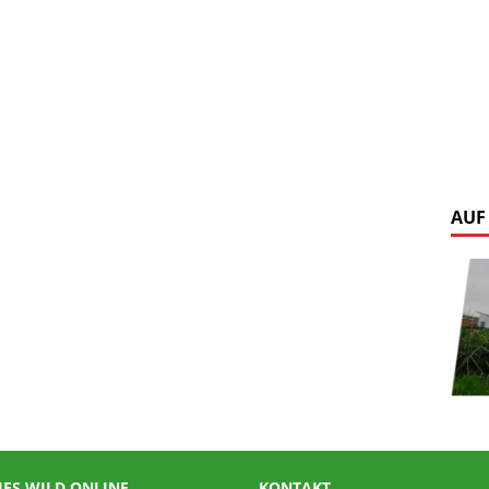
AUF
IES WILD ONLINE
KONTAKT