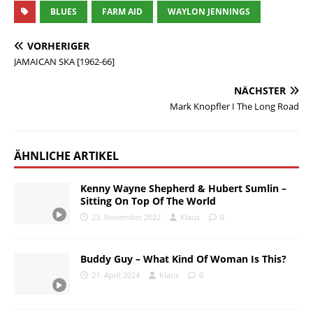
BLUES
FARM AID
WAYLON JENNINGS
VORHERIGER
JAMAICAN SKA [1962-66]
NÄCHSTER
Mark Knopfler I The Long Road
ÄHNLICHE ARTIKEL
Kenny Wayne Shepherd & Hubert Sumlin –
Sitting On Top Of The World
23. November 2022
Klaus
0
Buddy Guy – What Kind Of Woman Is This?
21. April 2024
Klaus
0