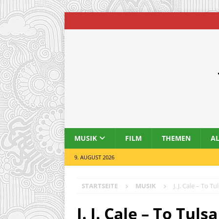
MUSIK
FILM
THEMEN
A
9. AUGUST 2026
STARTSEITE
MUSIK
J. J. Cale – To T
J. J. Cale – To Tul