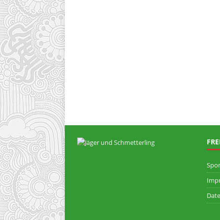
FRE
Spo
Imp
Date