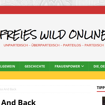
LLGEMEIN
GESCHICHTE
FRAUENPOWER
DIE_O
TIPP
ulsa And Back
sa And Back