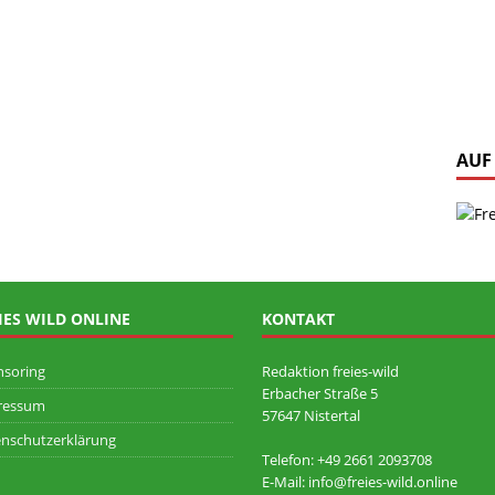
AUF
IES WILD ONLINE
KONTAKT
nsoring
Redaktion freies-wild
Erbacher Straße 5
ressum
57647 Nistertal
nschutzerklärung
Telefon: +49 ‭2661 2093708
E-Mail: info@freies-wild.online