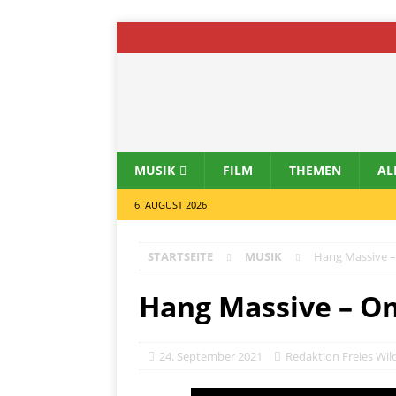
MUSIK
FILM
THEMEN
AL
6. AUGUST 2026
STARTSEITE
MUSIK
Hang Massive –
Hang Massive – O
24. September 2021
Redaktion Freies Wil