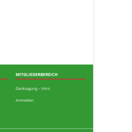
MITGLIEDERBEREICH
Danksagung – Intro
Anmelden