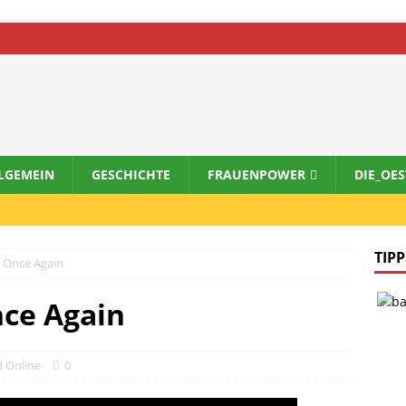
LGEMEIN
GESCHICHTE
FRAUENPOWER
DIE_OE
TIPP
 Once Again
nce Again
d Online
0