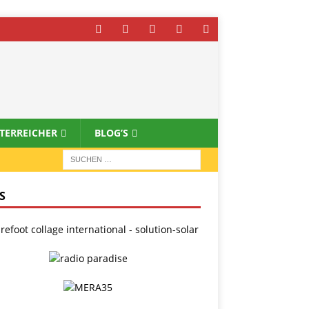
STERREICHER
BLOG’S
S