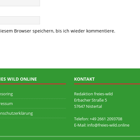
iesem Browser speichern, bis ich wieder kommentiere.
IES WILD ONLINE
KONTAKT
nsoring
Redaktion freies-wild
Erbacher Straße 5
ressum
57647 Nistertal
nschutzerklärung
Telefon: +49 ‭2661 2093708
E-Mail: info@freies-wild.online