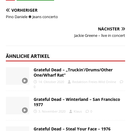
VORHERIGER
Pino Daniele ✽ Jeans concerto
NÄCHSTER
Jackie Greene – live in concert
ÄHNLICHE ARTIKEL
Grateful Dead – „Truckin’/Drums/Other
One/Wharf Rat“
14. Oktober 2020
Redaktion Freies Wild Online
0
Grateful Dead – Winterland – San Francisco
1977
3. November 2020
Klaus
0
Grateful Dead – Steal Your Face – 1976