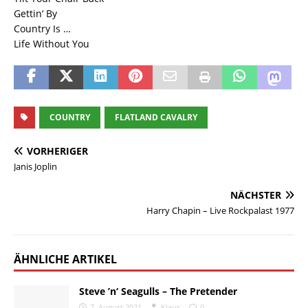
Gettin‘ By
Country Is …
Life Without You
COUNTRY
FLATLAND CAVALRY
VORHERIGER
Janis Joplin
NÄCHSTER
Harry Chapin – Live Rockpalast 1977
ÄHNLICHE ARTIKEL
Steve ’n‘ Seagulls – The Pretender
7. August 2021
Klaus
0