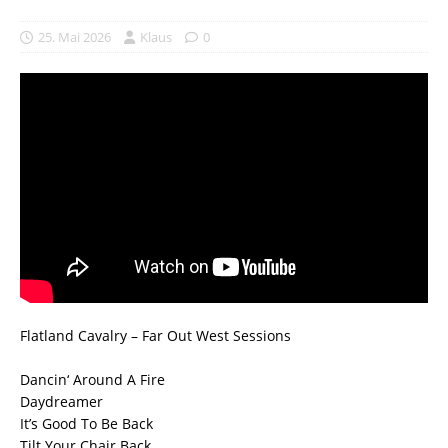
25. Mai 2026
Klaus
0
Flatland Cavalry – Far Out West Sessions
Dancin‘ Around A Fire
Daydreamer
It’s Good To Be Back
Tilt Your Chair Back