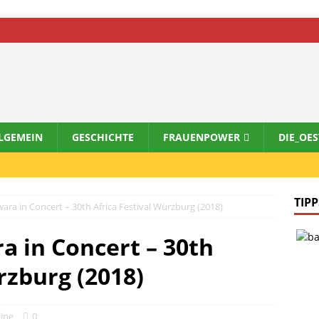
LGEMEIN
GESCHICHTE
FRAUENPOWER
DIE_OE
TIPP
ra in Concert – 30th Africa Festival Würzburg (2018)
 in Concert – 30th
rzburg (2018)
line
0