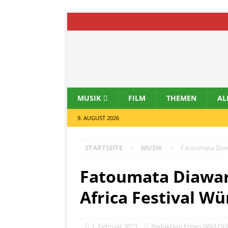
MUSIK
FILM
THEMEN
AL
9. AUGUST 2026
STARTSEITE
MUSIK
Fatoumata Diawa
Fatoumata Diawara
Africa Festival Wü
1. Februar 2021
Redaktion Freies Wild On