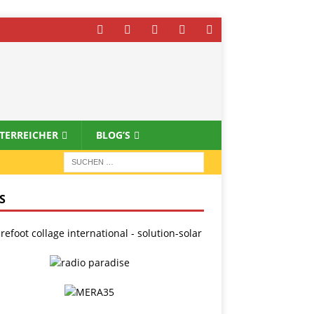
STERREICHER
BLOG’S
S