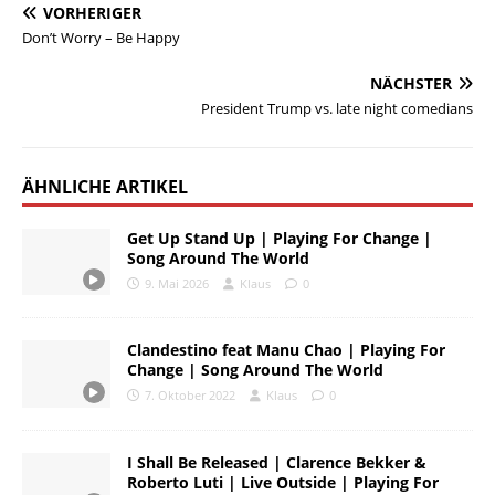
VORHERIGER
Don’t Worry – Be Happy
NÄCHSTER
President Trump vs. late night comedians
ÄHNLICHE ARTIKEL
Get Up Stand Up | Playing For Change |
Song Around The World
9. Mai 2026
Klaus
0
Clandestino feat Manu Chao | Playing For
Change | Song Around The World
7. Oktober 2022
Klaus
0
I Shall Be Released | Clarence Bekker &
Roberto Luti | Live Outside | Playing For