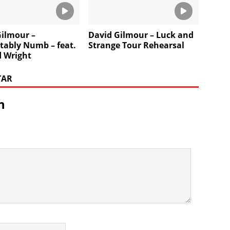
Gilmour –
David Gilmour – Luck and
tably Numb – feat.
Strange Tour Rehearsal
d Wright
TAR
n