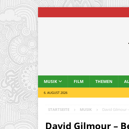
MUSIK
FILM
THEMEN
A
6. AUGUST 2026
STARTSEITE
MUSIK
David Gilmour 
David Gilmour – 