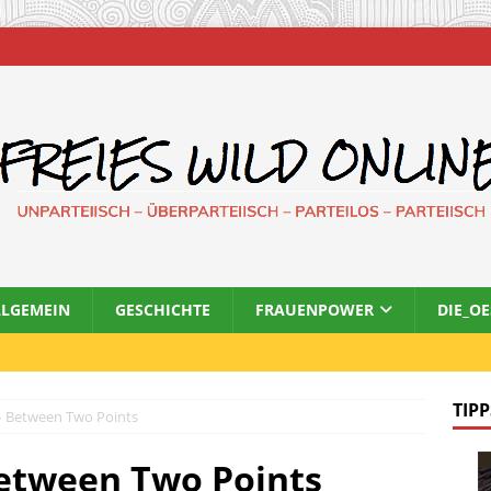
LLGEMEIN
GESCHICHTE
FRAUENPOWER
DIE_O
TIPP
– Between Two Points
Between Two Points