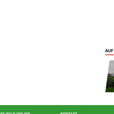
AUF
IES WILD ONLINE
KONTAKT