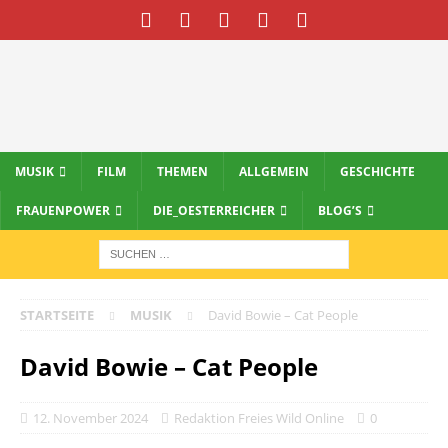
MUSIK
FILM
THEMEN
ALLGEMEIN
GESCHICHTE
FRAUENPOWER
DIE_OESTERREICHER
BLOG’S
STARTSEITE
MUSIK
David Bowie – Cat People
David Bowie – Cat People
12. November 2024
Redaktion Freies Wild Online
0