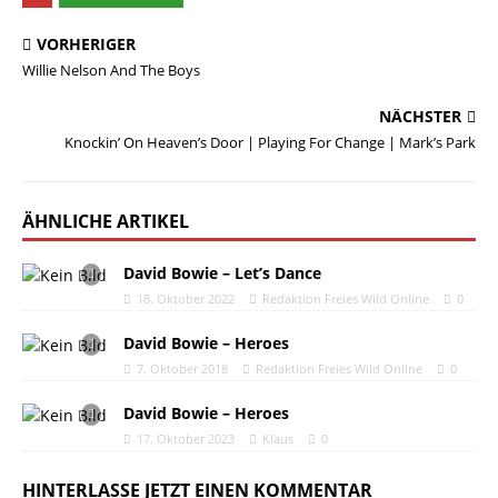
VORHERIGER
Willie Nelson And The Boys
NÄCHSTER
Knockin’ On Heaven’s Door | Playing For Change | Mark’s Park
ÄHNLICHE ARTIKEL
David Bowie – Let’s Dance
18. Oktober 2022
Redaktion Freies Wild Online
0
David Bowie – Heroes
7. Oktober 2018
Redaktion Freies Wild Online
0
David Bowie – Heroes
17. Oktober 2023
Klaus
0
HINTERLASSE JETZT EINEN KOMMENTAR