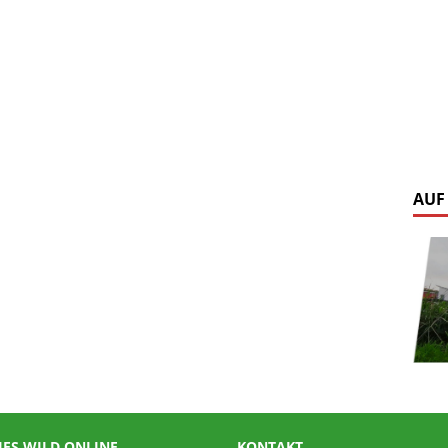
AUF
IES WILD ONLINE
KONTAKT