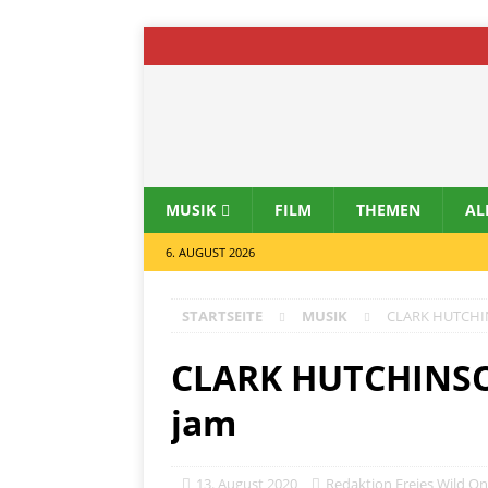
MUSIK
FILM
THEMEN
AL
6. AUGUST 2026
STARTSEITE
MUSIK
CLARK HUTCHIN
CLARK HUTCHINSO
jam
13. August 2020
Redaktion Freies Wild On