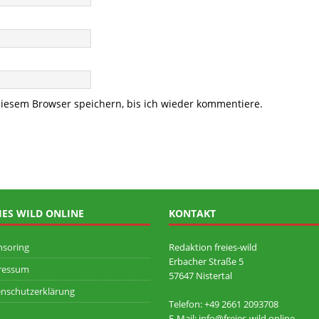
iesem Browser speichern, bis ich wieder kommentiere.
IES WILD ONLINE
KONTAKT
nsoring
Redaktion freies-wild
Erbacher Straße 5
ressum
57647 Nistertal
nschutzerklärung
Telefon: +49 ‭2661 2093708
E-Mail: info@freies-wild.online