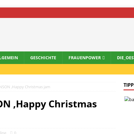
LGEMEIN
GESCHICHTE
FRAUENPOWER
DIE_OE
TIPP
SON ,Happy Christmas jam
N ,Happy Christmas
line
0