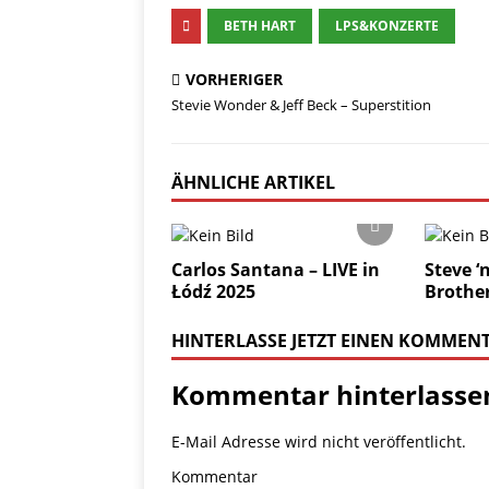
BETH HART
LPS&KONZERTE
VORHERIGER
Stevie Wonder & Jeff Beck – Superstition
ÄHNLICHE ARTIKEL
Carlos Santana – LIVE in
Steve ‘n
Łódź 2025
Brother
HINTERLASSE JETZT EINEN KOMMEN
Kommentar hinterlasse
E-Mail Adresse wird nicht veröffentlicht.
Kommentar