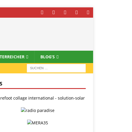
STERREICHER
BLOG’S
S