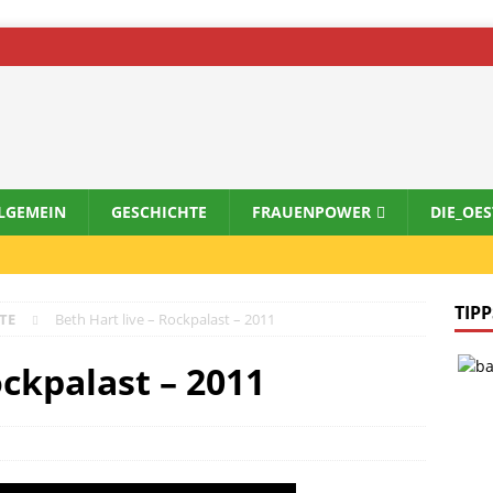
LGEMEIN
GESCHICHTE
FRAUENPOWER
DIE_OE
TIPP
TE
Beth Hart live – Rockpalast – 2011
ockpalast – 2011