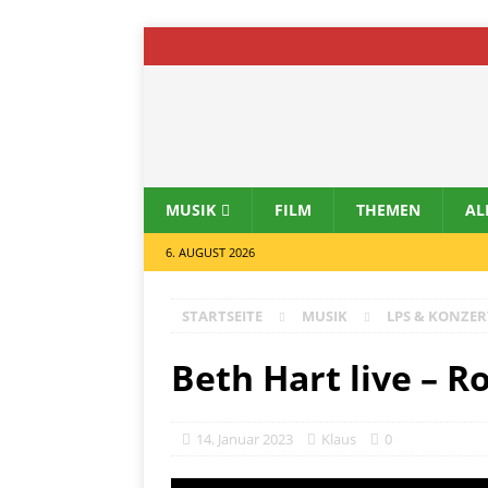
MUSIK
FILM
THEMEN
AL
6. AUGUST 2026
STARTSEITE
MUSIK
LPS & KONZER
Beth Hart live – R
14. Januar 2023
Klaus
0