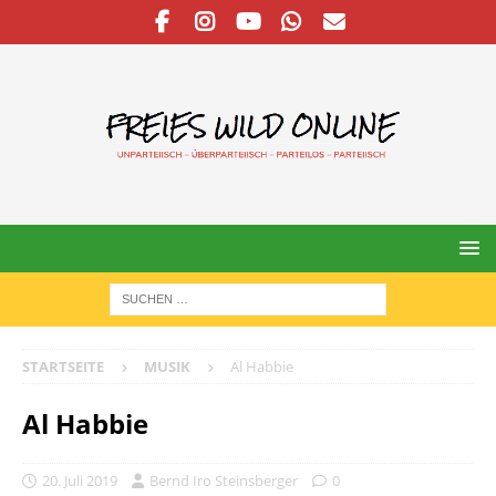
STARTSEITE
MUSIK
Al Habbie
Al Habbie
20. Juli 2019
Bernd Iro Steinsberger
0