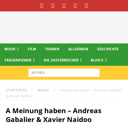
MUSIK
FILM
THEMEN
ALLGEMEIN
GESCHICHTE
FRAUENPOWER
DIE_OESTERREICHER
BLOG’S
STARTSEITE
MUSIK
A Meinung haben – Andreas Gabalier
& Xavier Naidoo
A Meinung haben – Andreas
Gabalier & Xavier Naidoo