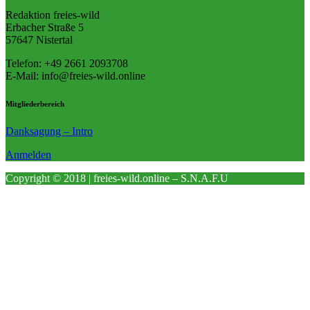
Redaktion freies-wild
Erbacher Straße 5
57647 Nistertal
Telefon: +49 ‭2661 2093708
E-Mail: info@freies-wild.online
Mitgliederbereich
Danksagung – Intro
Anmelden
Copyright © 2018 | freies-wild.online – S.N.A.F.U