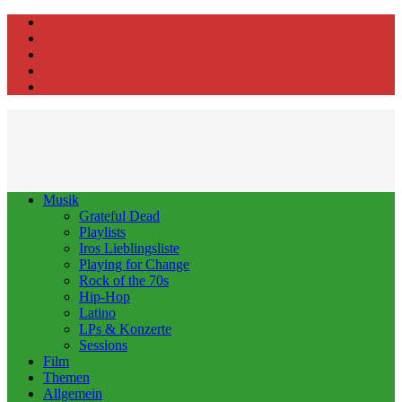
Facebook
Instagram
Youtube
WhatsApp
E-
Mail
Musik
Grateful Dead
Playlists
Iros Lieblingsliste
Playing for Change
Rock of the 70s
Hip-Hop
Latino
LPs & Konzerte
Sessions
Film
Themen
Allgemein