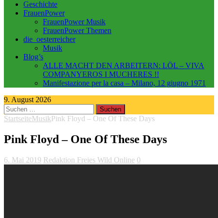
Geschichte
FrauenPower
FrauenPower Musik
FrauenPower Themen
die_oesterreicher
Musik
Blog’s
ALLE MACHT DEN ARBEITERN: LÖL – VIVA
COMPANYEROS I MUCHERES !!
Manifestazione per la casa – Milano, 12 giugno 1971
9. August 2026
Suchen
nach:
Startseite
Musik
Pink Floyd – One Of These Days
Pink Floyd – One Of These Days
6. Mai 2019
Redaktion Freies Wild Online
0