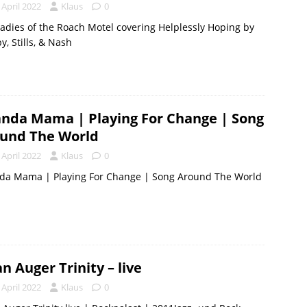
 April 2022
Klaus
0
adies of the Roach Motel covering Helplessly Hoping by
y, Stills, & Nash
nda Mama | Playing For Change | Song
und The World
 April 2022
Klaus
0
da Mama | Playing For Change | Song Around The World
an Auger Trinity – live
 April 2022
Klaus
0