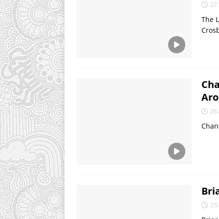
27.
The L
Crosb
Cha
Aro
26.
Chan
Bri
25.