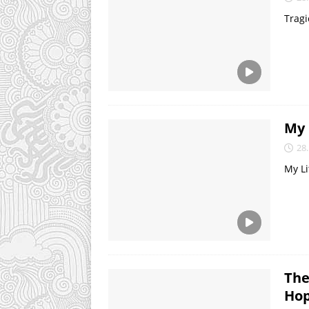
Tragi
My 
28.
My Li
The
Hop