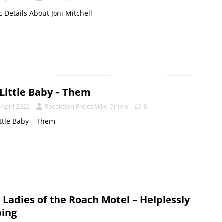
c Details About Joni Mitchell
Little Baby – Them
 April 2022
Redaktion Freies Wild Online
0
ttle Baby – Them
 Ladies of the Roach Motel – Helplessly
ing