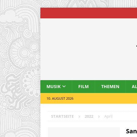
MUSIK
FILM
THEMEN
A
10. AUGUST 2026
STARTSEITE
2022
April
San