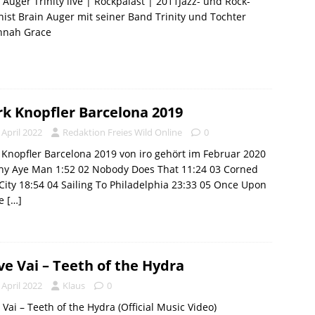
 Auger Trinity live | Rockpalast | 2011Jazz- und Rock-
ist Brain Auger mit seiner Band Trinity und Tochter
nnah Grace
k Knopfler Barcelona 2019
 April 2022
Redaktion Freies Wild Online
0
Knopfler Barcelona 2019 von iro gehört im Februar 2020
hy Aye Man 1:52 02 Nobody Does That 11:24 03 Corned
City 18:54 04 Sailing To Philadelphia 23:33 05 Once Upon
me
[…]
ve Vai – Teeth of the Hydra
 April 2022
Klaus
0
 Vai – Teeth of the Hydra (Official Music Video)