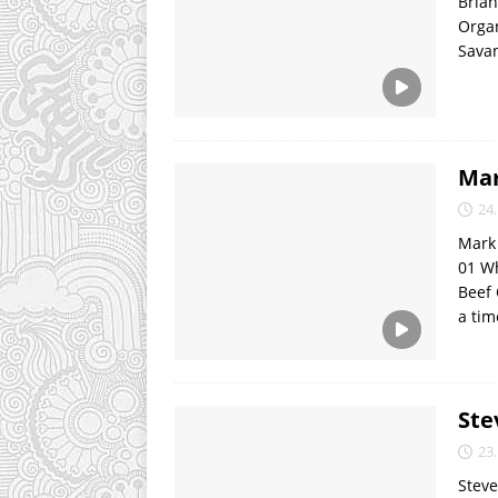
Brian
Organ
Sava
Mar
24.
Mark 
01 W
Beef 
a ti
Ste
23.
Steve