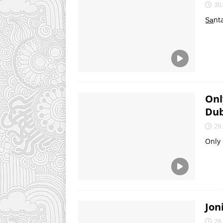
30.
S̲a̲n
Onl
Dub
29.
Only 
Jon
28.