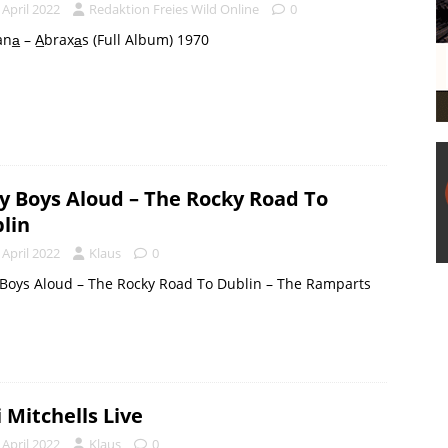
 April 2022
Redaktion Freies Wild Online
0
tana̲ – A̲braxa̲s (Full Album) 1970
y Boys Aloud – The Rocky Road To
lin
 April 2022
Klaus
0
Boys Aloud – The Rocky Road To Dublin – The Ramparts
i Mitchells Live
 April 2022
Klaus
0