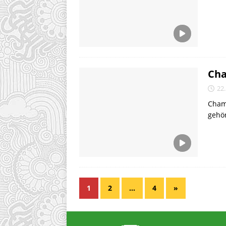
Cha
22.
Champ
gehör
1
2
…
4
»