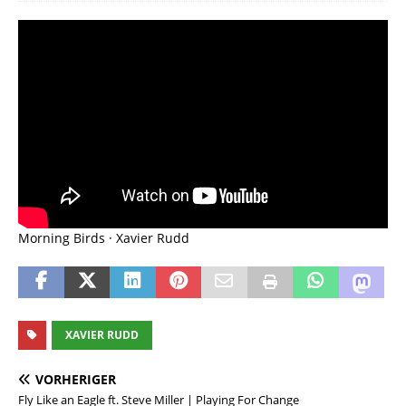
Morning Birds · Xavier Rudd
XAVIER RUDD
VORHERIGER
Fly Like an Eagle ft. Steve Miller | Playing For Change