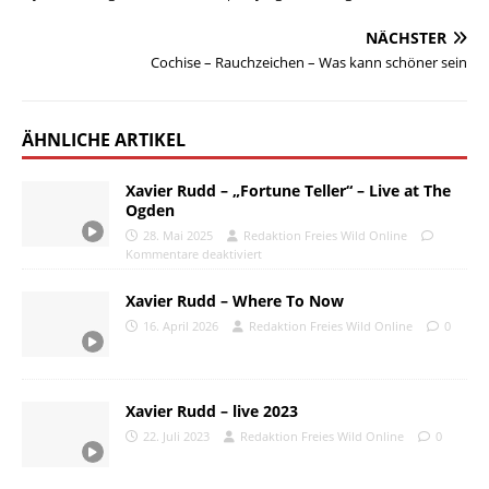
NÄCHSTER
Cochise – Rauchzeichen – Was kann schöner sein
ÄHNLICHE ARTIKEL
Xavier Rudd – „Fortune Teller“ – Live at The
Ogden
28. Mai 2025
Redaktion Freies Wild Online
Kommentare deaktiviert
Xavier Rudd – Where To Now
16. April 2026
Redaktion Freies Wild Online
0
Xavier Rudd – live 2023
22. Juli 2023
Redaktion Freies Wild Online
0