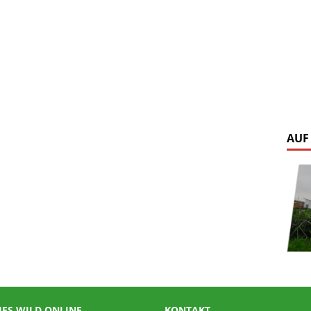
AUF
IES WILD ONLINE
KONTAKT