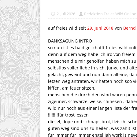
2. Juli 2026
Redaktion Freies Wild Online
auf freies wild seit
29. Juni 2018
von
Bernd 
DANKSAGUNG INTRO
so nun ist es bald geschafft freies-wild.onli
denn auf dem weg habe ich iro von freiem wi
menschen die mir geholfen haben mich zu f
selbstlos voller liebe in sich. junge und al
gelacht, geweint und nun dann alleine, da i
letzen weg antraten, wir hatten noch soo 
kiffen. am feuer sitzen.
menschen die durch den wind waren penner
zigeuner, schwarze, weise, chinesen , dah
wild nur noch aus einer langen liste der f
!!!!!!!!für trost, essen,
diesel, dope und schnaps,brot, fleisch. s
guten weg sind uns zu heilen. was zählt is
für immer für immer engel.jah work is nev