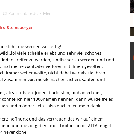
Kommentare deaktiviert
Iro Steinsberger
ne steht, nie werden wir fertig!!
ld ,,löl viele scheiße erlebt und sehr viel schönes.,
inden , reifer zu werden, kindischer zu werden und und.
te. mal meine wahlväter verloren mit ihnen gesoffen,
ch immer weiter wollte, nicht dabei war als sie ihren
viel zusammen vor. musik machen , ichen, saufen und
, alcs. christen, juden, buddisten, mohamedaner,
er könnte ich hier 1000namen nennen. dann würde freies
rauen und männer sein.. also euch allen mein dank
chmerz hoffnung und das vertrauen das wir auf einem
t liebe und nie aufgeben. mut, brotherhood. AFFA. engel
er never done.